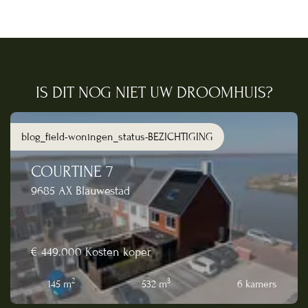
IS DIT NOG NIET UW DROOMHUIS?
blog_field-woningen_status-BEZICHTIGING
COURTINE 7
9685 AX Blauwestad
€ 449.000
Kosten koper
2
3
145 m
532 m
6 kamers