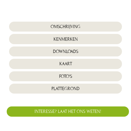
album
overslaan
OMSCHRIJVING
KENMERKEN
DOWNLOADS
KAART
FOTO'S
PLATTEGROND
INTERESSE? LAAT HET ONS WETEN!