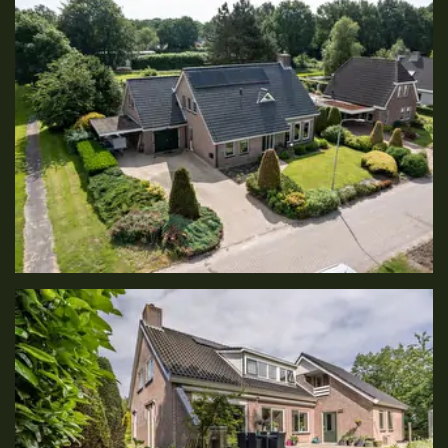
Foto
album
overslaan