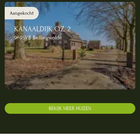
Aangekocht
KANAALDIJK O.Z. 2
9695VB Bellingwolde
BEKIJK MEER HUIZEN