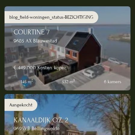
blog_field-woningen_status-BEZICHTIGING
COURTINE 7
9685 AX Blauwestad
€ 449.000
Kosten koper
2
3
145 m
532 m
6 kamers
Aangekocht
KANAALDIJK O.Z. 2
9695VB Bellingwolde