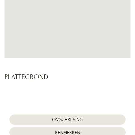
PLATTEGROND
Foto
album
overslaan
OMSCHRIJVING
KENMERKEN