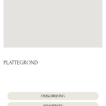
PLATTEGROND
Foto
album
overslaan
OMSCHRIJVING