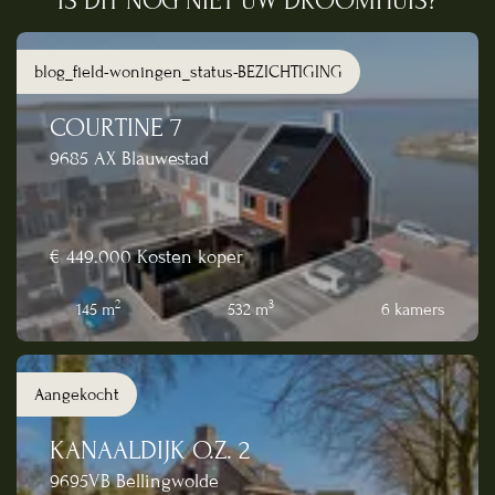
IS DIT NOG NIET UW DROOMHUIS?
blog_field-woningen_status-BEZICHTIGING
COURTINE 7
9685 AX Blauwestad
€ 449.000
Kosten koper
2
3
145 m
532 m
6 kamers
Aangekocht
KANAALDIJK O.Z. 2
9695VB Bellingwolde