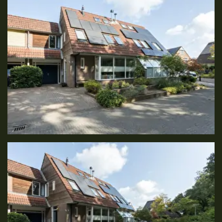
Foto
album
overslaan