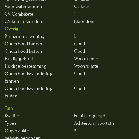
Warmwatersoorten
Cv ketel
CV Combiketel
1
CV ketel eigendom
Eigendom
Overig
Permanente woning
Ja
Onderhoud binnen
Goed
Onderhoud buiten
Goed
Huidig gebruik
Woonruimte
Huidige bestemming
Woonruimte
Onderhoudswaardering
Goed
binnen
Onderhoudswaardering
Goed
buiten
Tuin
Kwaliteit
Fraai aangelegd
Types
Achtertuin, voortuin
Oppervlakte
3
gebouwgebonden