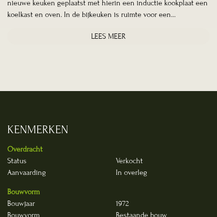
nieuwe keuken geplaatst met hierin een inductie kookplaat een
koelkast en oven. In de bijkeuken is ruimte voor een…
LEES MEER
KENMERKEN
Overdracht
Status
Verkocht
Aanvaarding
In overleg
Bouwvorm
Bouwjaar
1972
Bouwvorm
Bestaande bouw