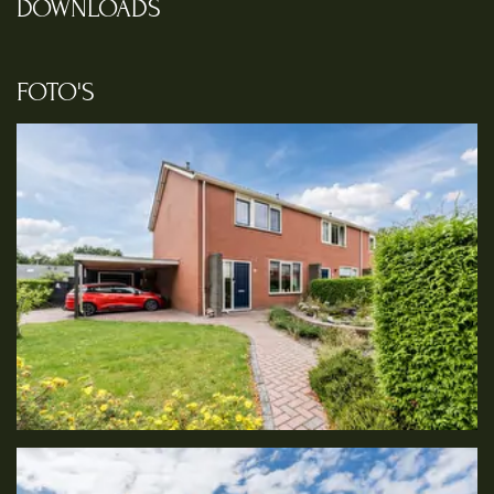
DOWNLOADS
FOTO'S
Foto
album
overslaan