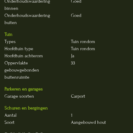
Onderhoudswaardering
Goed
binnen
Onderhoudswaardering
Goed
buiten
Tuin
Types
Tuin rondom
Hoofdtuin type
Tuin rondom
Hoofdtuin achterom
Ja
Oppervlakte
33
gebouwgebonden
buitenruimte
Parkeren en garages
Garage soorten
Carport
Schuren en bergingen
Aantal
1
Soort
Aangebouwd hout