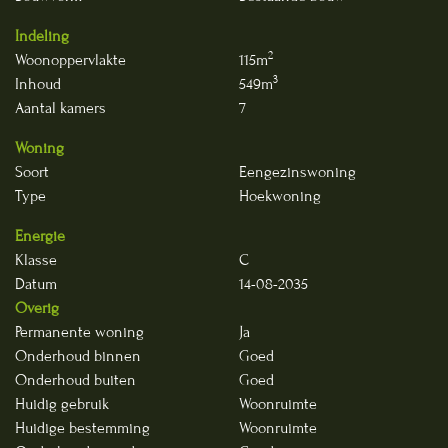
Indeling
2
Woonoppervlakte
115m
3
Inhoud
549m
Aantal kamers
7
Woning
Soort
Eengezinswoning
Type
Hoekwoning
Energie
Klasse
C
Datum
14-08-2035
Overig
Permanente woning
Ja
Onderhoud binnen
Goed
Onderhoud buiten
Goed
Huidig gebruik
Woonruimte
Huidige bestemming
Woonruimte