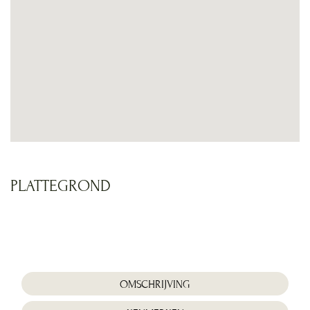
PLATTEGROND
Foto
album
overslaan
OMSCHRIJVING