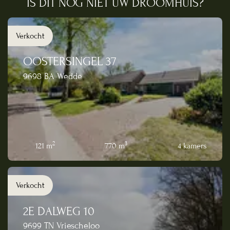
IS DIT NOG NIET UW DROOMHUIS?
Verkocht
OOSTERSINGEL 37
9698 BA Wedde
2
3
121 m
770 m
4 kamers
Verkocht
2E DALWEG 10
9699 TN Vriescheloo