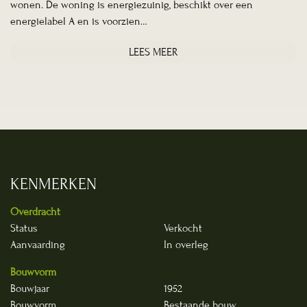
wonen. De woning is energiezuinig, beschikt over een
energielabel A en is voorzien…
LEES MEER
KENMERKEN
Overdracht
Status
Verkocht
Aanvaarding
In overleg
Bouwvorm
Bouwjaar
1952
Bouwvorm
Bestaande bouw