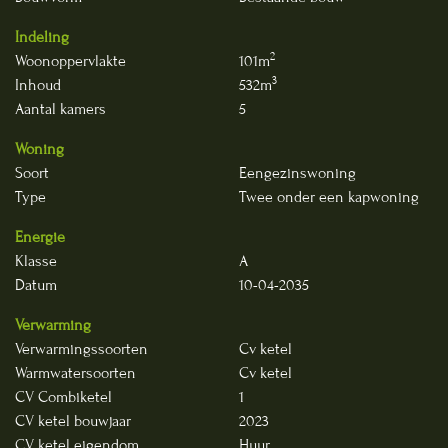
Indeling
2
Woonoppervlakte
101m
3
Inhoud
532m
Aantal kamers
5
Woning
Soort
Eengezinswoning
Type
Twee onder een kapwoning
Energie
Klasse
A
Datum
10-04-2035
Verwarming
Verwarmingssoorten
Cv ketel
Warmwatersoorten
Cv ketel
CV Combiketel
1
CV ketel bouwjaar
2023
CV ketel eigendom
Huur