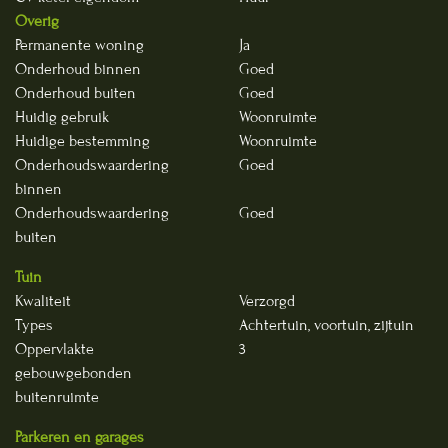
Overig
Permanente woning
Ja
Onderhoud binnen
Goed
Onderhoud buiten
Goed
Huidig gebruik
Woonruimte
Huidige bestemming
Woonruimte
Onderhoudswaardering
Goed
binnen
Onderhoudswaardering
Goed
buiten
Tuin
Kwaliteit
Verzorgd
Types
Achtertuin, voortuin, zijtuin
Oppervlakte
3
gebouwgebonden
buitenruimte
Parkeren en garages