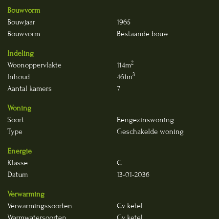
Bouwvorm
Bouwjaar
1965
Bouwvorm
Bestaande bouw
Indeling
2
Woonoppervlakte
114m
3
Inhoud
461m
Aantal kamers
7
Woning
Soort
Eengezinswoning
Type
Geschakelde woning
Energie
Klasse
C
Datum
13-01-2036
Verwarming
Verwarmingssoorten
Cv ketel
Warmwatersoorten
Cv ketel