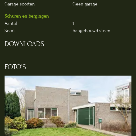
Garage soorten
Geen garage
Schuren en bergingen
Aantal
1
Soort
Aangebouwd steen
DOWNLOADS
FOTO'S
Foto
album
overslaan