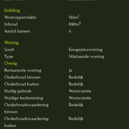
Indeling
2
Woonoppervlakte
135m
3
Inhoud
696m
Aantal kamers
4
Woning
Soort
Eengezinswoning
Type
Vrijstaande woning
Overig
Permanente woning
Ja
Onderhoud binnen
Redelijk
Onderhoud buiten
Redelijk
Huidig gebruik
Woonruimte
Huidige bestemming
Woonruimte
Onderhoudswaardering
Redelijk
binnen
Onderhoudswaardering
Redelijk
buiten