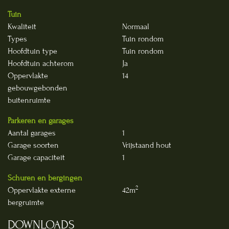
Tuin
Kwaliteit
Normaal
Types
Tuin rondom
Hoofdtuin type
Tuin rondom
Hoofdtuin achterom
Ja
Oppervlakte
14
gebouwgebonden
buitenruimte
Parkeren en garages
Aantal garages
1
Garage soorten
Vrijstaand hout
Garage capaciteit
1
Schuren en bergingen
2
Oppervlakte externe
42m
bergruimte
DOWNLOADS